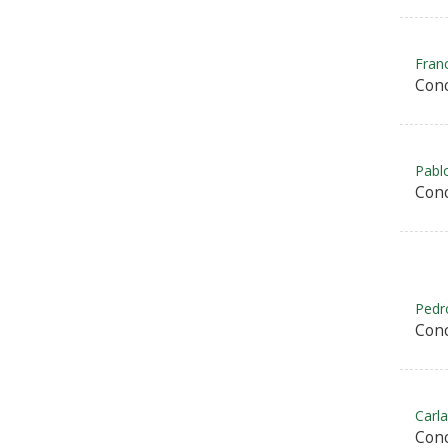
Franc
Conc
Pabl
Conc
Pedro
Conc
Carl
Conc