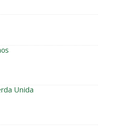
nos
erda Unida