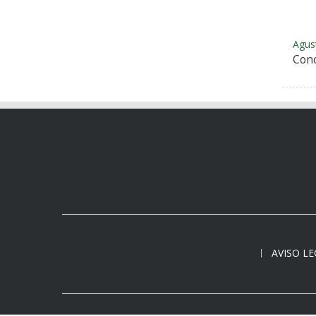
Agus
Conc
AVISO L