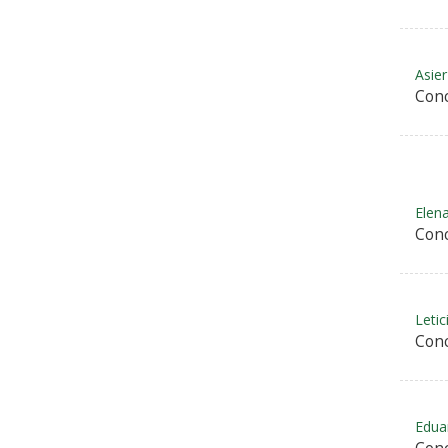
Asie
Conc
Elen
Conc
Letic
Conc
Edua