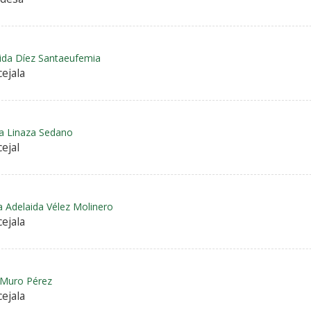
ida Díez Santaeufemia
ejala
a Linaza Sedano
ejal
a Adelaida Vélez Molinero
ejala
 Muro Pérez
ejala