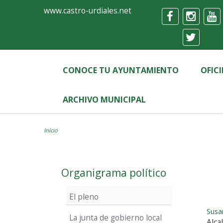
Ayuntamiento
Formulario
www.castro-urdiales.net
de
Castro-
Urdiales
CONOCE TU AYUNTAMIENTO
OFIC
ARCHIVO MUNICIPAL
Inicio
Organigrama político
El pleno
Susa
La junta de gobierno local
Alca