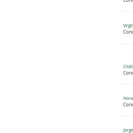
Conc
Virgi
Conc
Cris
Conc
Nora
Conc
Jorg