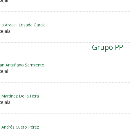
ejal
nia Araceli Losada García
ejala
Grupo PP
tian Antuñano Sarmiento
ejal
 Martínez De la Hera
ejala
e Andrés Cueto Pérez