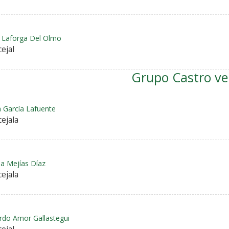
r Laforga Del Olmo
ejal
Grupo Castro ve
a García Lafuente
ejala
ia Mejías Díaz
ejala
rdo Amor Gallastegui