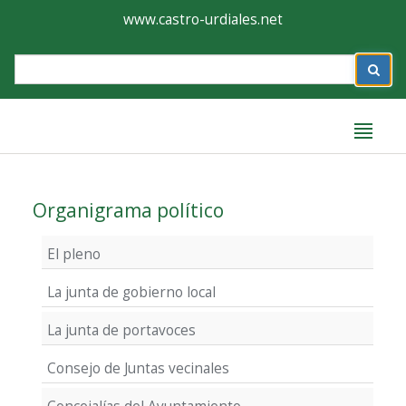
Ayuntamiento
Formulario
www.castro-urdiales.net
de
Label
Castro-
Urdiales
Label
Organigrama político
El pleno
La junta de gobierno local
La junta de portavoces
Consejo de Juntas vecinales