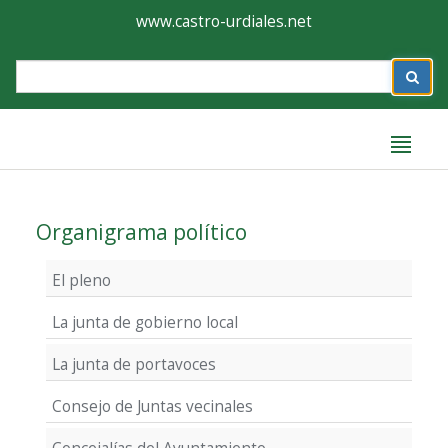
Ayuntamiento
Formulario
www.castro-urdiales.net
de
Label
Castro-
Urdiales
Label
Organigrama político
El pleno
La junta de gobierno local
La junta de portavoces
Consejo de Juntas vecinales