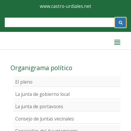
Ayuntamiento
Formulario
www.castro-urdiales.net
de
Label
Castro-
Urdiales
Label
Organigrama político
El pleno
La junta de gobierno local
La junta de portavoces
Consejo de Juntas vecinales