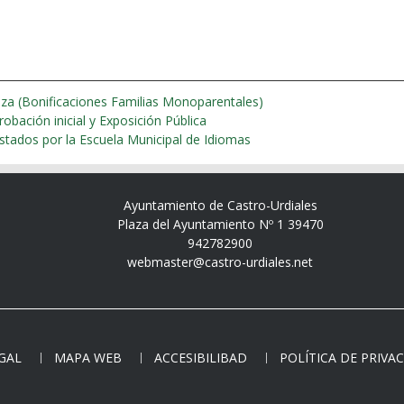
nza (Bonificaciones Familias Monoparentales)
2023 Aprobación inicial y Exposición Pública
estados por la Escuela Municipal de Idiomas
Ayuntamiento de Castro-Urdiales
Plaza del Ayuntamiento Nº 1 39470
942782900
webmaster@castro-urdiales.net
EGAL
MAPA WEB
ACCESIBILIBAD
POLÍTICA DE PRIVA