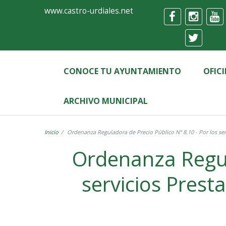
Ayuntamiento
Formulario
www.castro-urdiales.net
de
Castro-
Urdiales
CONOCE TU AYUNTAMIENTO
OFIC
ARCHIVO MUNICIPAL
Inicio
Ordenanza Reguladora de Precio Público Nº 8.10 - Por los ser
Ordenanza Regula
servicios Prest