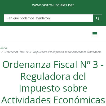
Ayuntamiento
Formulario
www.castro-urdiales.net
de
Label
Castro-
Urdiales
Inicio
Ordenanza Fiscal Nº 3 - Reguladora del Impuesto sobre Actividades Económicas
Ordenanza Fiscal Nº 3 -
Reguladora del
Impuesto sobre
Actividades Económicas