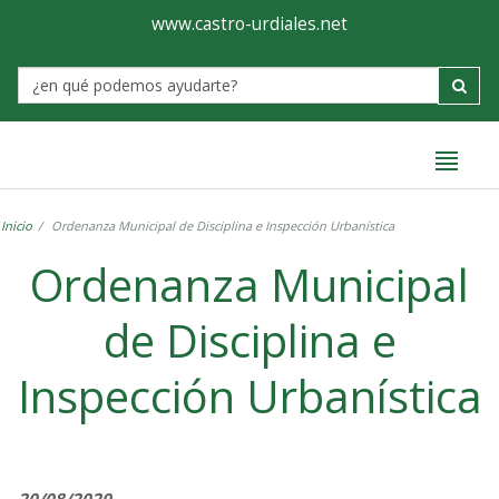
Ayuntamiento
Formulario
www.castro-urdiales.net
de
Label
Castro-
Urdiales
Inicio
Ordenanza Municipal de Disciplina e Inspección Urbanística
Ordenanza Municipal
de Disciplina e
Inspección Urbanística