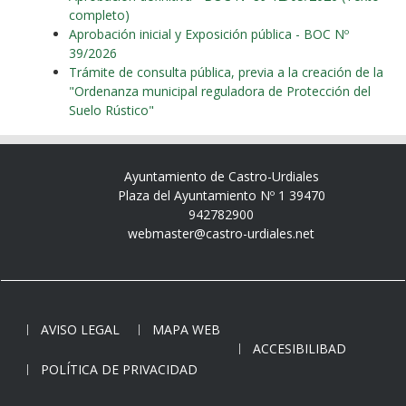
completo)
Aprobación inicial y Exposición pública - BOC Nº
39/2026
Trámite de consulta pública, previa a la creación de la
"Ordenanza municipal reguladora de Protección del
Suelo Rústico"
Ayuntamiento de Castro-Urdiales
Plaza del Ayuntamiento Nº 1 39470
942782900
webmaster@castro-urdiales.net
AVISO LEGAL
MAPA WEB
ACCESIBILIBAD
POLÍTICA DE PRIVACIDAD