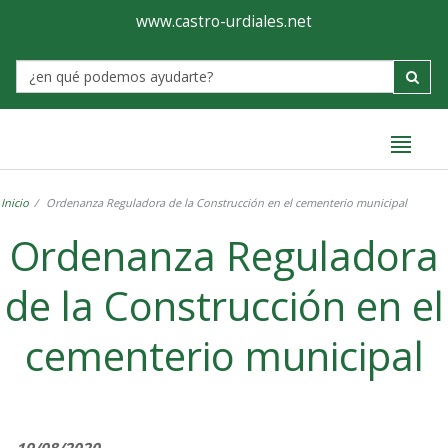
Ayuntamiento
Formulario
www.castro-urdiales.net
de
Label
Castro-
Urdiales
Inicio
Ordenanza Reguladora de la Construcción en el cementerio municipal
Ordenanza Reguladora
de la Construcción en el
cementerio municipal