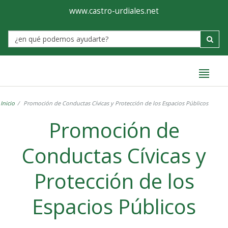
Ayuntamiento
Formulario
www.castro-urdiales.net
de
Label
Castro-
Urdiales
Inicio
Promoción de Conductas Cívicas y Protección de los Espacios Públicos
Promoción de
Conductas Cívicas y
Protección de los
Espacios Públicos