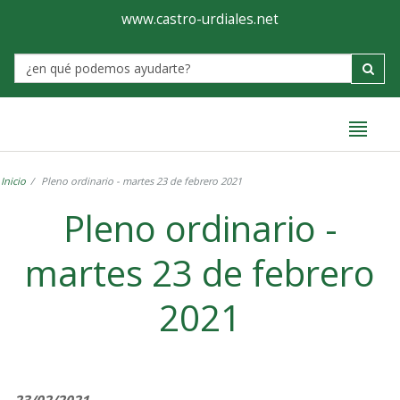
Ayuntamiento
Formulario
www.castro-urdiales.net
de
Label
Castro-
Urdiales
Inicio
Pleno ordinario - martes 23 de febrero 2021
Pleno ordinario -
martes 23 de febrero
2021