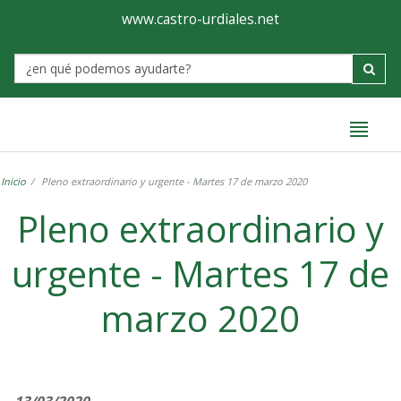
Ayuntamiento
Formulario
www.castro-urdiales.net
de
Label
Castro-
Urdiales
Inicio
Pleno extraordinario y urgente - Martes 17 de marzo 2020
Pleno extraordinario y
urgente - Martes 17 de
marzo 2020