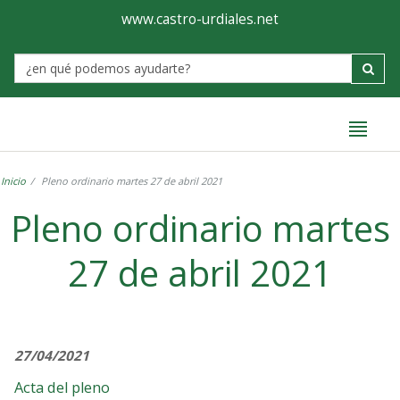
Ayuntamiento
Formulario
www.castro-urdiales.net
de
Label
Castro-
Urdiales
Inicio
Pleno ordinario martes 27 de abril 2021
Pleno ordinario martes
27 de abril 2021
27/04/2021
Acta del pleno