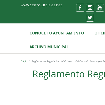
Ayuntamiento
Formulario
www.castro-urdiales.net
de
Castro-
Urdiales
CONOCE TU AYUNTAMIENTO
OFIC
ARCHIVO MUNICIPAL
Inicio
Reglamento Regulador del Estatuto del Consejo Municipal Es
Reglamento Regu