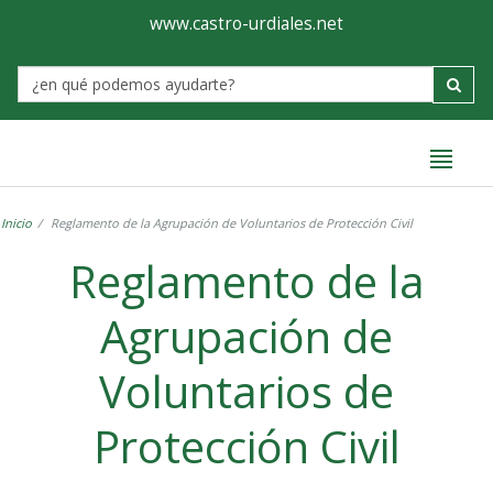
Ayuntamiento
Formulario
www.castro-urdiales.net
de
Label
Castro-
Urdiales
Inicio
Reglamento de la Agrupación de Voluntarios de Protección Civil
Reglamento de la
Agrupación de
Voluntarios de
Protección Civil