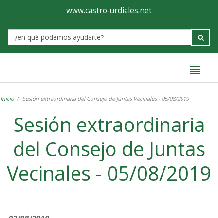
Ayuntamiento
Formulario
www.castro-urdiales.net
de
Label
Castro-
Urdiales
Inicio
Sesión extraordinaria del Consejo de Juntas Vecinales - 05/08/2019
Sesión extraordinaria
del Consejo de Juntas
Vecinales - 05/08/2019