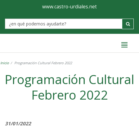
Ayuntamiento
Formulario
www.castro-urdiales.net
de
Label
Castro-
Urdiales
Inicio
Programación Cultural Febrero 2022
Programación Cultural
Febrero 2022
31/01/2022