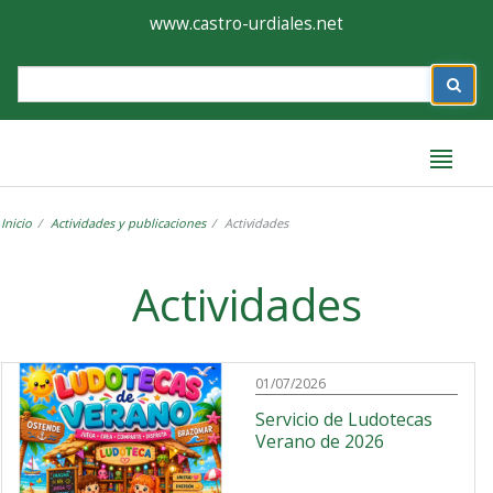
Ayuntamiento
Formulario
www.castro-urdiales.net
de
Label
Castro-
Urdiales
Inicio
Actividades y publicaciones
Actividades
Label
Actividades
01/07/2026
Servicio de Ludotecas
Verano de 2026