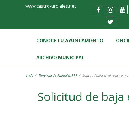
Ayuntamiento
Formulario
www.castro-urdiales.net
de
Castro-
Urdiales
CONOCE TU AYUNTAMIENTO
OFIC
ARCHIVO MUNICIPAL
Inicio
Tenencia de Animales PPP
Solicitud baja en el registro m
Label
Solicitud de baja