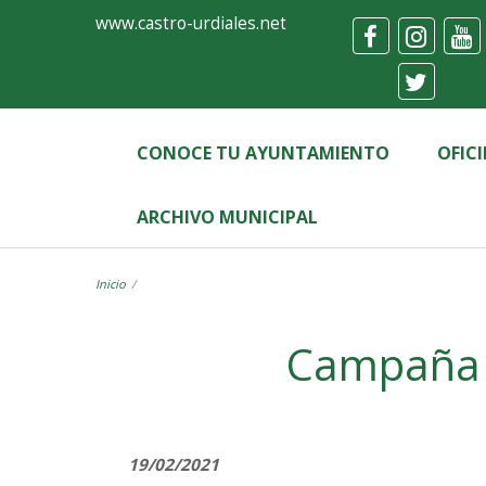
Ayuntamiento
Formulario
www.castro-urdiales.net
de
Castro-
Urdiales
CONOCE TU AYUNTAMIENTO
OFIC
ARCHIVO MUNICIPAL
Inicio
Label
Campaña "
19/02/2021