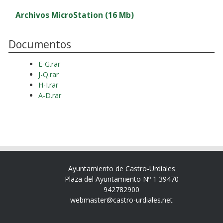
Archivos MicroStation (16 Mb)
Documentos
E-G.rar
J-Q.rar
H-I.rar
A-D.rar
Ayuntamiento de Castro-Urdiales
Plaza del Ayuntamiento Nº 1 39470
942782900
webmaster@castro-urdiales.net