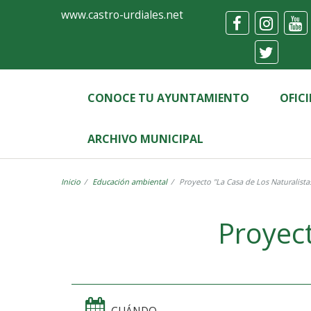
Ayuntamiento
Formulario
www.castro-urdiales.net
de
Castro-
Urdiales
CONOCE TU AYUNTAMIENTO
OFIC
ARCHIVO MUNICIPAL
Inicio
Educación ambiental
Proyecto "La Casa de Los Naturalista
Label
Proyect