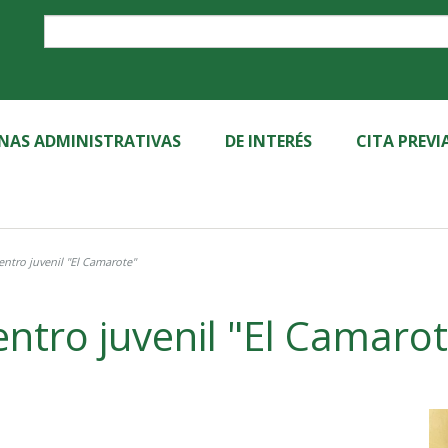
Label
INAS ADMINISTRATIVAS
DE INTERÉS
CITA PREVI
Centro juvenil "El Camarote"
ntro juvenil "El Camaro