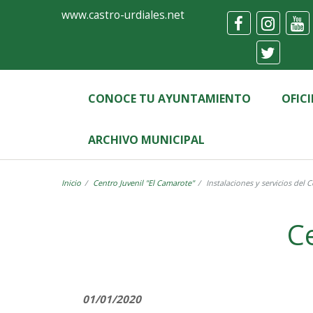
Ayuntamiento
Formulario
www.castro-urdiales.net
de
Castro-
Urdiales
CONOCE TU AYUNTAMIENTO
OFIC
ARCHIVO MUNICIPAL
Inicio
Centro Juvenil "El Camarote"
Instalaciones y servicios del 
Label
Ce
01/01/2020