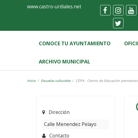
Ayuntamiento
Formulario
www.castro-urdiales.net
de
Castro-
Urdiales
CONOCE TU AYUNTAMIENTO
OFIC
ARCHIVO MUNICIPAL
Inicio
Escuelas culturales
CEPA - Centro de Educación permanent
Label
Dirección
Calle Menendez Pelayo
Contacto