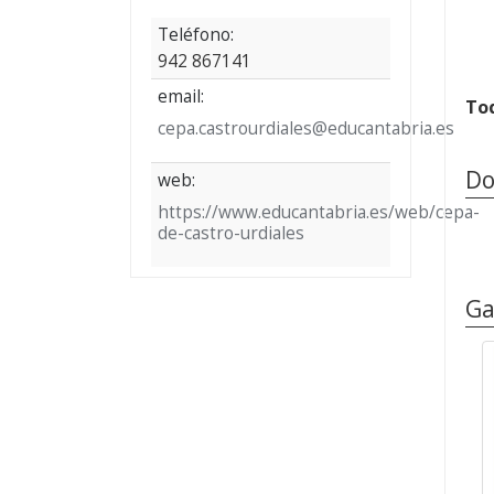
Teléfono:
942 867141
email:
Tod
cepa.castrourdiales@educantabria.es
Do
web:
https://www.educantabria.es/web/cepa-
de-castro-urdiales
Ga