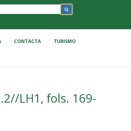
A
CONTACTA
TURISMO
2//LH1, fols. 169-