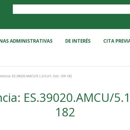
Label
INAS ADMINISTRATIVAS
DE INTERÉS
CITA PREVI
rencia: ES.39020.AMCU/5.1.2//LH1, fols. 169-182
cia: ES.39020.AMCU/5.1.
182