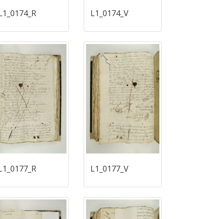
L1_0174_R
L1_0174_V
L1_0177_R
L1_0177_V