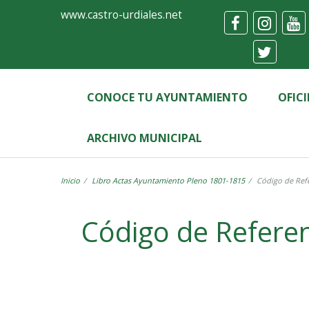
Ayuntamiento
Formulario
www.castro-urdiales.net
de
Castro-
Urdiales
CONOCE TU AYUNTAMIENTO
OFIC
ARCHIVO MUNICIPAL
Inicio
Libro Actas Ayuntamiento Pleno 1801-1815
Código de Refe
Label
Código de Referen