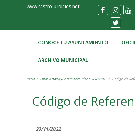
Ayuntamiento
Formulario
www.castro-urdiales.net
de
Castro-
Urdiales
CONOCE TU AYUNTAMIENTO
OFIC
ARCHIVO MUNICIPAL
Inicio
Libro Actas Ayuntamiento Pleno 1801-1815
Código de Refe
Label
Código de Referen
23/11/2022