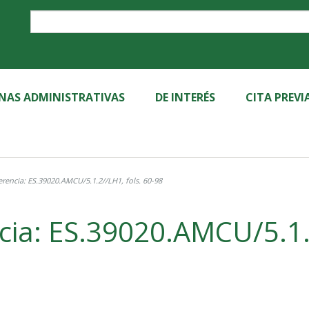
Label
INAS ADMINISTRATIVAS
DE INTERÉS
CITA PREVI
rencia: ES.39020.AMCU/5.1.2//LH1, fols. 60-98
cia: ES.39020.AMCU/5.1.2