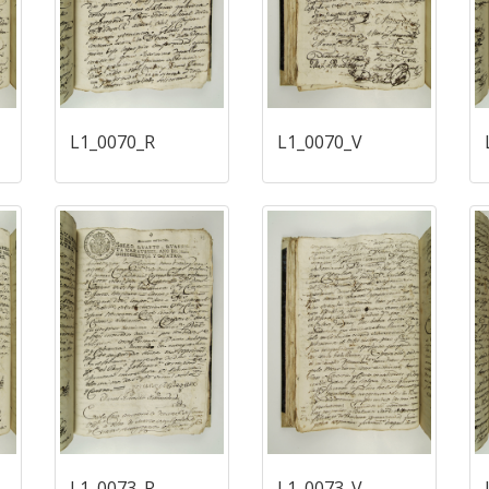
L1_0070_R
L1_0070_V
L1_0073_R
L1_0073_V