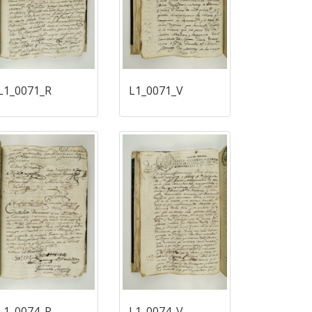
L1_0071_R
L1_0071_V
L1_0074_R
L1_0074_V