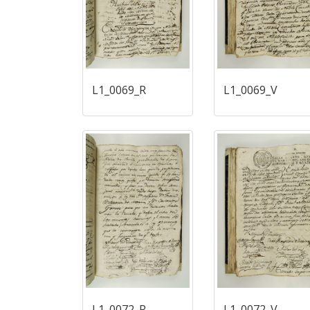
L1_0069_R
L1_0069_V
L1_0072_R
L1_0072_V