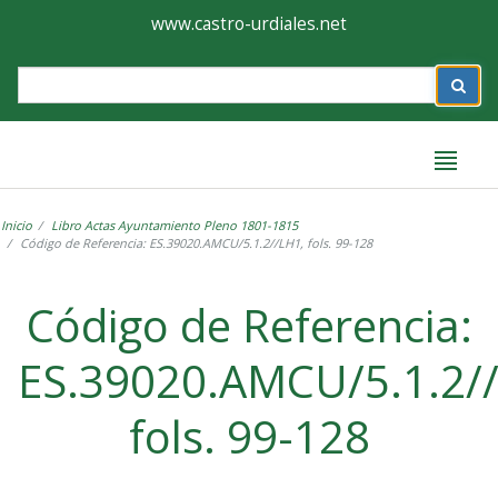
Ayuntamiento
Formulario
www.castro-urdiales.net
de
Label
Castro-
Urdiales
Inicio
Libro Actas Ayuntamiento Pleno 1801-1815
Código de Referencia: ES.39020.AMCU/5.1.2//LH1, fols. 99-128
Label
Código de Referencia:
ES.39020.AMCU/5.1.2/
fols. 99-128