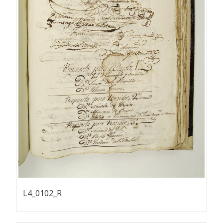
L4_0102_R