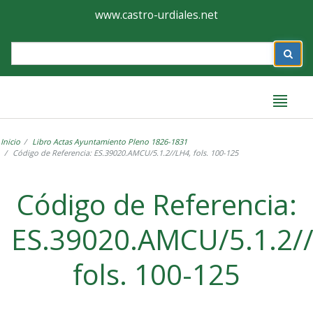
Ayuntamiento
Formulario
www.castro-urdiales.net
de
Label
Castro-
Urdiales
Inicio
Libro Actas Ayuntamiento Pleno 1826-1831
Código de Referencia: ES.39020.AMCU/5.1.2//LH4, fols. 100-125
Label
Código de Referencia:
ES.39020.AMCU/5.1.2/
fols. 100-125