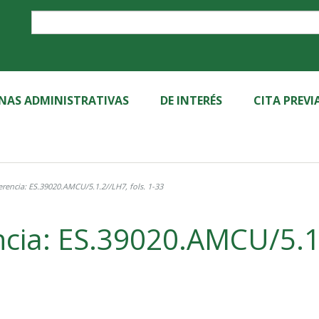
Label
INAS ADMINISTRATIVAS
DE INTERÉS
CITA PREVI
rencia: ES.39020.AMCU/5.1.2//LH7, fols. 1-33
cia: ES.39020.AMCU/5.1.