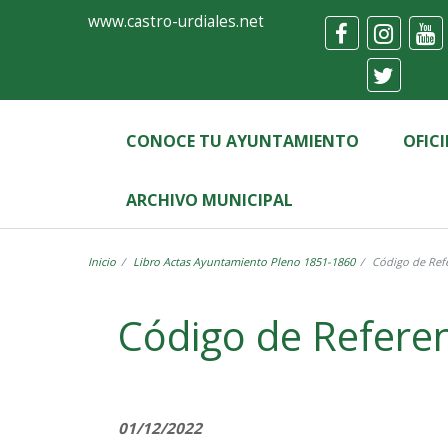
Ayuntamiento
Formulario
www.castro-urdiales.net
de
Castro-
Urdiales
CONOCE TU AYUNTAMIENTO
OFIC
ARCHIVO MUNICIPAL
Inicio
Libro Actas Ayuntamiento Pleno 1851-1860
Código de Refe
Label
Código de Referen
01/12/2022