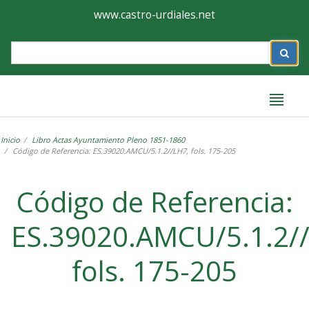
Ayuntamiento
Formulario
www.castro-urdiales.net
de
Label
Castro-
Urdiales
Inicio
Libro Actas Ayuntamiento Pleno 1851-1860
Código de Referencia: ES.39020.AMCU/5.1.2//LH7, fols. 175-205
Label
Código de Referencia:
ES.39020.AMCU/5.1.2/
fols. 175-205