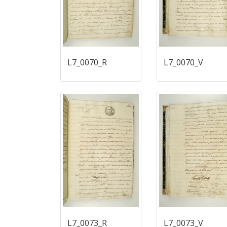
L7_0070_R
L7_0070_V
L7_0073_R
L7_0073_V