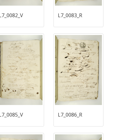
L7_0082_V
L7_0083_R
L7_0085_V
L7_0086_R