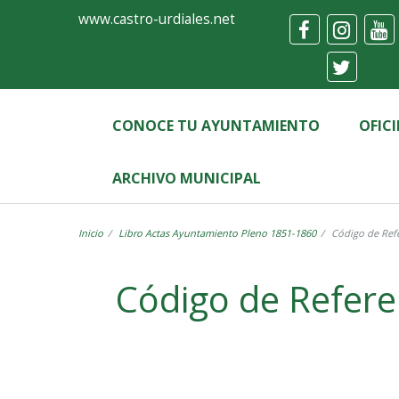
Ayuntamiento
Formulario
www.castro-urdiales.net
de
Castro-
Urdiales
CONOCE TU AYUNTAMIENTO
OFIC
ARCHIVO MUNICIPAL
Inicio
Libro Actas Ayuntamiento Pleno 1851-1860
Código de Refe
Label
Código de Refere