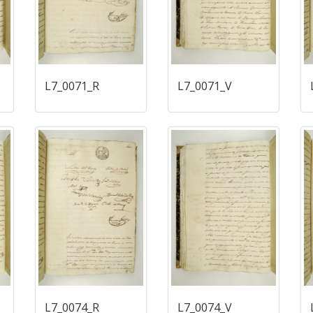
L7_0071_R
L7_0071_V
L7_0074_R
L7_0074_V