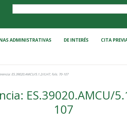
Label
INAS ADMINISTRATIVAS
DE INTERÉS
CITA PREVI
rencia: ES.39020.AMCU/5.1.2//LH7, fols. 70-107
ncia: ES.39020.AMCU/5.1.
107