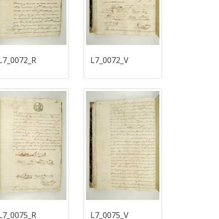
L7_0072_R
L7_0072_V
L7_0075_R
L7_0075_V