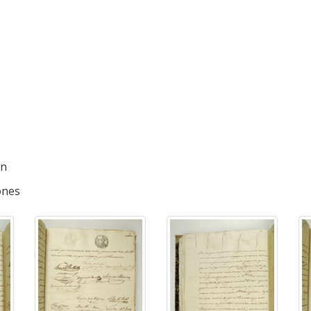
ón
iones