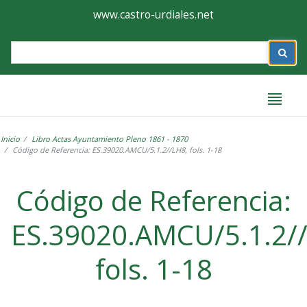
Ayuntamiento
Formulario
www.castro-urdiales.net
de
Label
Castro-
Urdiales
Inicio
Libro Actas Ayuntamiento Pleno 1861 - 1870
Código de Referencia: ES.39020.AMCU/5.1.2//LH8, fols. 1-18
Label
Código de Referencia:
ES.39020.AMCU/5.1.2/
fols. 1-18