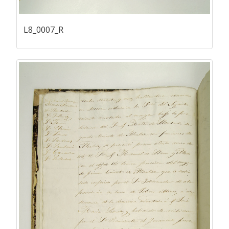
L8_0007_R