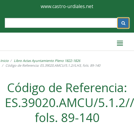
Ayuntamiento
Formulario
www.castro-urdiales.net
de
Label
Castro-
Urdiales
Inicio
Libro Actas Ayuntamiento Pleno 1822-1826
Código de Referencia: ES.39020.AMCU/5.1.2//LH3, fols. 89-140
Label
Código de Referencia:
ES.39020.AMCU/5.1.2/
fols. 89-140