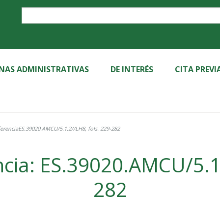
Label
INAS ADMINISTRATIVAS
DE INTERÉS
CITA PREVI
erenciaES.39020.AMCU/5.1.2//LH8, fols. 229-282
cia: ES.39020.AMCU/5.1.
282