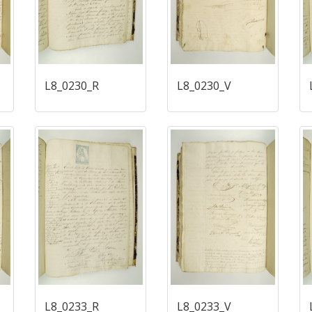
L8_0230_R
L8_0230_V
L8_0233_R
L8_0233_V