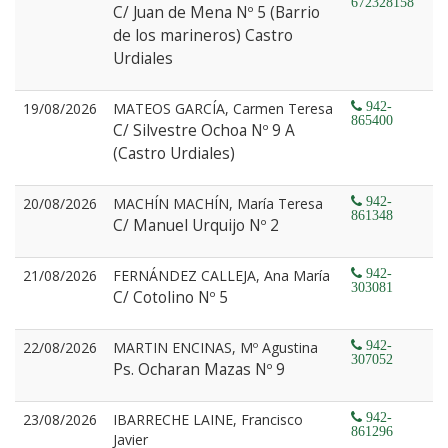
672328158
C/ Juan de Mena Nº 5 (Barrio
de los marineros) Castro
Urdiales
19/08/2026
MATEOS GARCÍA, Carmen Teresa
942-
865400
C/ Silvestre Ochoa Nº 9 A
(Castro Urdiales)
20/08/2026
MACHÍN MACHÍN, María Teresa
942-
861348
C/ Manuel Urquijo Nº 2
21/08/2026
FERNÁNDEZ CALLEJA, Ana María
942-
303081
C/ Cotolino Nº 5
22/08/2026
MARTIN ENCINAS, Mº Agustina
942-
307052
Ps. Ocharan Mazas Nº 9
23/08/2026
IBARRECHE LAINE, Francisco
942-
861296
Javier