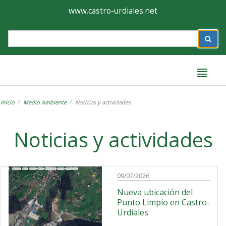
Ayuntamiento
Formulario
www.castro-urdiales.net
de
Label
Castro-
Urdiales
Inicio
Medio Ambiente
Noticias y actividades
Label
Noticias y actividades
09/07/2026
Nueva ubicación del
Punto Limpio en Castro-
Urdiales