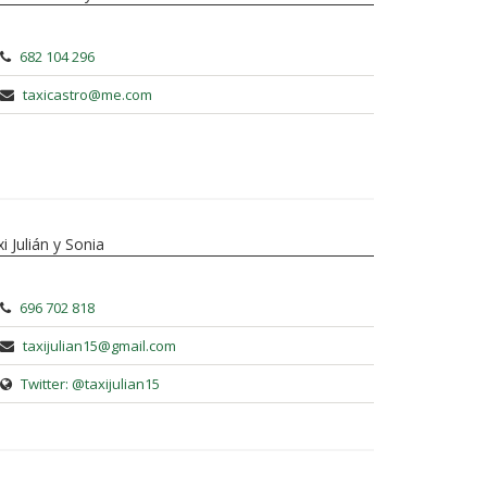
682 104 296
taxicastro@me.com
i Julián y Sonia
696 702 818
taxijulian15@gmail.com
Twitter: @taxijulian15