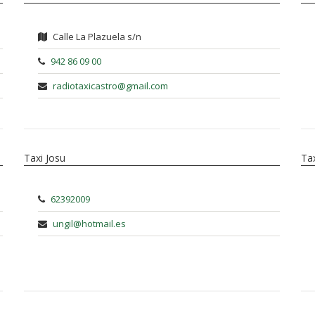
Calle La Plazuela s/n
942 86 09 00
radiotaxicastro@gmail.com
Taxi Josu
Tax
62392009
ungil@hotmail.es