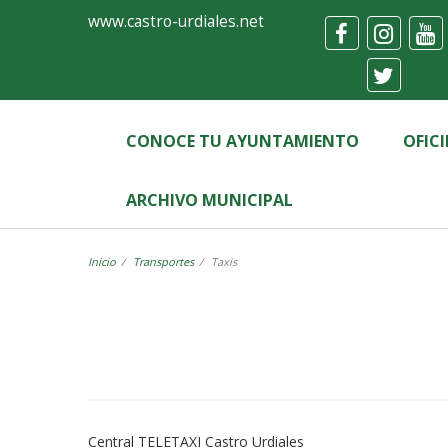
Ayuntamiento
Formulario
www.castro-urdiales.net
de
Castro-
Urdiales
CONOCE TU AYUNTAMIENTO
OFIC
ARCHIVO MUNICIPAL
Inicio
Transportes
Taxis
Label
Central TELETAXI Castro Urdiales