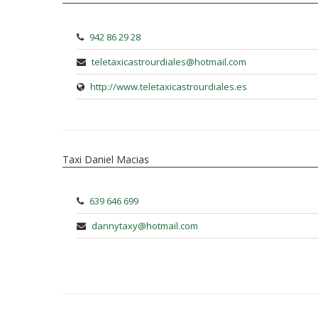
942 86 29 28
teletaxicastrourdiales@hotmail.com
http://www.teletaxicastrourdiales.es
Taxi Daniel Macias
639 646 699
dannytaxy@hotmail.com