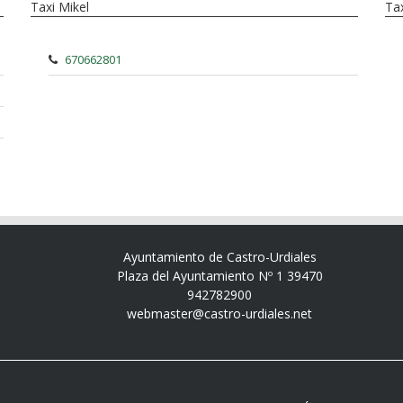
Taxi Mikel
Tax
670662801
Ayuntamiento de Castro-Urdiales
Plaza del Ayuntamiento Nº 1 39470
942782900
webmaster@castro-urdiales.net