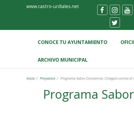
Ayuntamiento
Formulario
www.castro-urdiales.net
de
Castro-
Urdiales
CONOCE TU AYUNTAMIENTO
OFIC
ARCHIVO MUNICIPAL
Inicio
Proyectos
Programa Sabor Conciencia: Colegios contra el 
Programa Sabor 