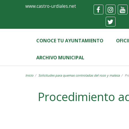
Ayuntamiento
Formulario
www.castro-urdiales.net
de
Castro-
Urdiales
CONOCE TU AYUNTAMIENTO
OFIC
ARCHIVO MUNICIPAL
Inicio
Solicitudes para quemas controladas del rozo y maleza
Pr
Label
Procedimiento ad