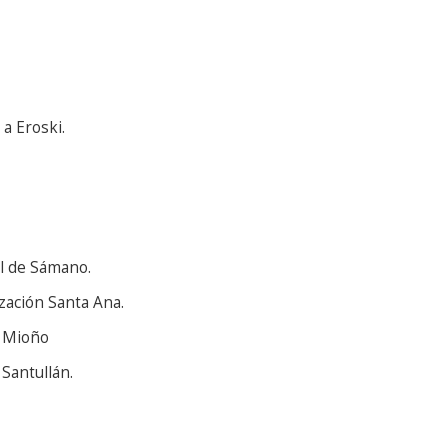
 a Eroski.
al de Sámano.
ización Santa Ana.
en Mioño
 Santullán.