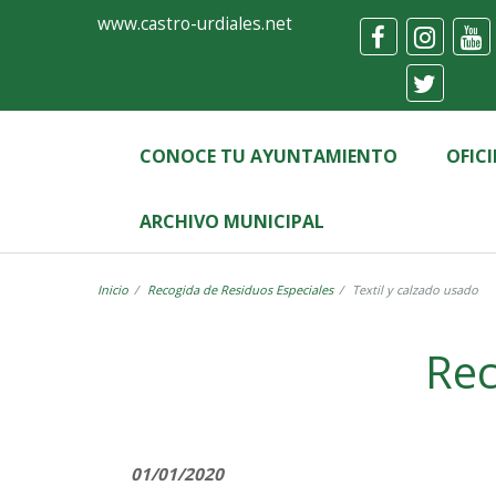
Ayuntamiento
Formulario
www.castro-urdiales.net
de
Castro-
Urdiales
CONOCE TU AYUNTAMIENTO
OFIC
ARCHIVO MUNICIPAL
Inicio
Recogida de Residuos Especiales
Textil y calzado usado
Label
Rec
01/01/2020