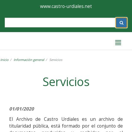
Ayuntamiento
Formulario
www.castro-urdiales.net
de
Label
Castro-
Urdiales
Inicio
Información general
Servicios
Label
Servicios
01/01/2020
El Archivo de Castro Urdiales es un archivo de
titularidad pública, está formado por el conjunto de