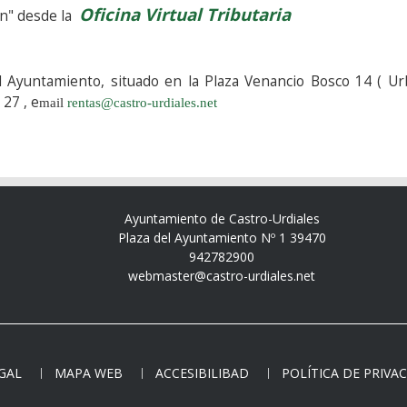
Oficina Virtual Tributaria
ón" desde la
l Ayuntamiento, situado en la Plaza Venancio Bosco 14 ( U
27 , e
mail
rentas@castro-urdiales.net
Ayuntamiento de Castro-Urdiales
Plaza del Ayuntamiento Nº 1 39470
942782900
webmaster@castro-urdiales.net
EGAL
MAPA WEB
ACCESIBILIBAD
POLÍTICA DE PRIVA