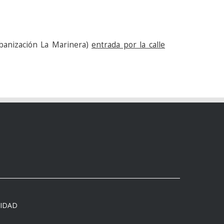
rbanización La Marinera)
entrada por la calle
CIDAD