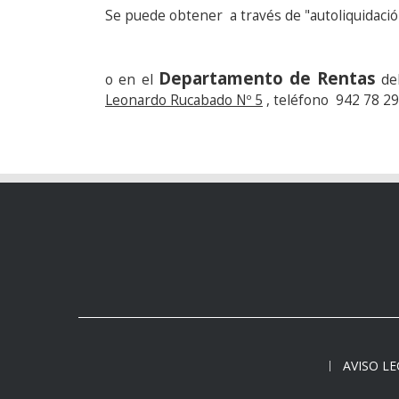
Se puede obtener a través de "autoliquidaci
Departamento de Rentas
o en el
de
Leonardo Rucabado Nº 5
, teléfono 942 78 29 
AVISO L