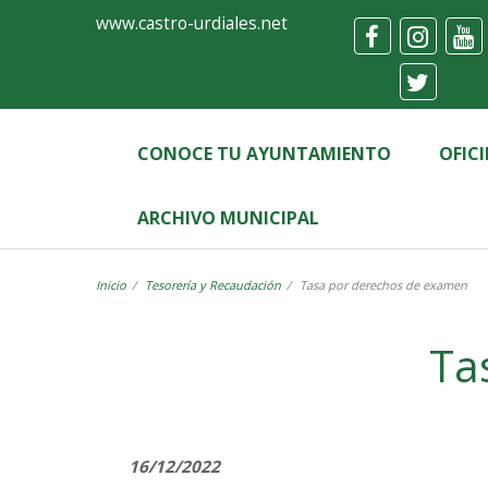
Ayuntamiento
Formulario
www.castro-urdiales.net
de
Castro-
Urdiales
CONOCE TU AYUNTAMIENTO
OFIC
ARCHIVO MUNICIPAL
Inicio
Tesorería y Recaudación
Tasa por derechos de examen
Label
Ta
16/12/2022