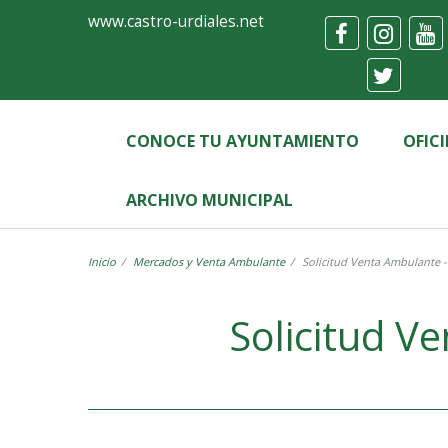
Ayuntamiento
Formulario
www.castro-urdiales.net
de
Castro-
Urdiales
CONOCE TU AYUNTAMIENTO
OFIC
ARCHIVO MUNICIPAL
Inicio
Mercados y Venta Ambulante
Solicitud Venta Ambulante 
Label
Solicitud V