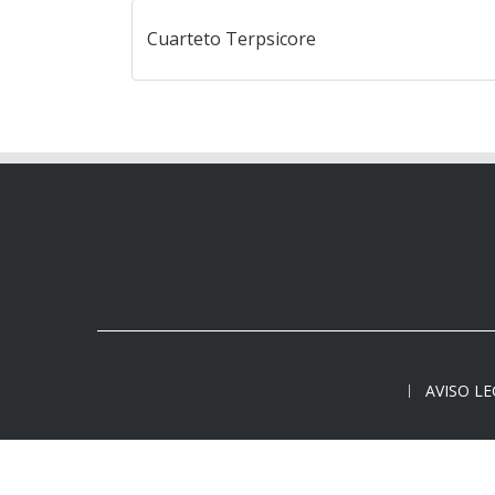
Cuarteto Terpsicore
AVISO L