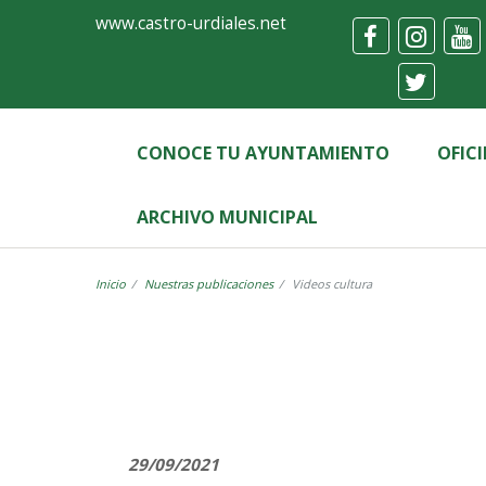
Ayuntamiento
Formulario
www.castro-urdiales.net
de
Castro-
Urdiales
CONOCE TU AYUNTAMIENTO
OFIC
ARCHIVO MUNICIPAL
Inicio
Nuestras publicaciones
Videos cultura
Label
29/09/2021