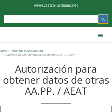
Ayuntamiento
Formulario
www.castro-urdiales.net
de
Label
Castro-
Urdiales
Inicio
Tesorería y Recaudación
Autorización para obtener datos de otras AA.PP. / AEAT
Autorización para
obtener datos de otras
AA.PP. / AEAT
Label