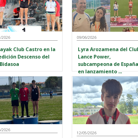
7/2026
09/06/2026
ayak Club Castro en la
Lyra Arozamena del Clu
ión Descenso del
Lance Power,
 Bidasoa
subcampeona de España
en lanzamiento ...
6/2026
12/05/2026