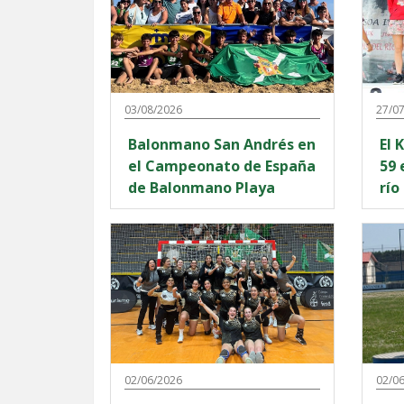
03/08/2026
27/0
Balonmano San Andrés en
El K
el Campeonato de España
59 edic
de Balonmano Playa
río
02/06/2026
02/0